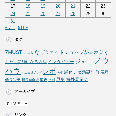
17
18
19
20
21
22
23
24
25
26
27
28
29
30
31
« 7月
9月 »
タグ
7MUST
なぜ今ネットショップが展示会
な
Leady
ノウ
ジャニ
りたい講師になる方法
インタビュー
ハウ
レポ
展ゼミ
展活誕生前
展示
ポエム風ブログ
分析
海外展示会
歴史
会ランチ
年表
展示会会場
幸村
アーカイブ
ア
ー
カ
リンク