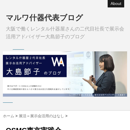
About
マルワ什器代表ブログ
大阪で働くレンタル什器屋さんの二代目社長で展示会
活用アドバイザー大島節子のブログ
ホーム
>
展活＝展示会活用のはなし
>