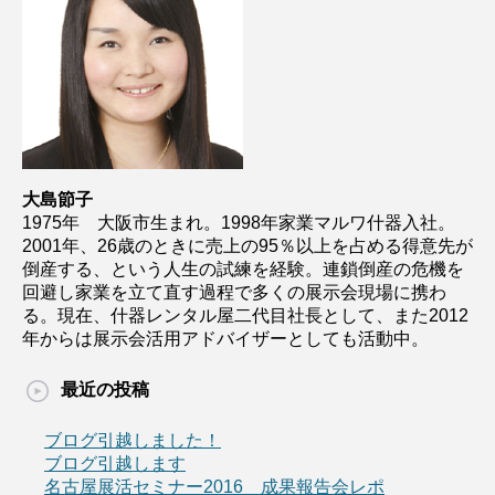
大島節子
1975年 大阪市生まれ。1998年家業マルワ什器入社。
2001年、26歳のときに売上の95％以上を占める得意先が
倒産する、という人生の試練を経験。連鎖倒産の危機を
回避し家業を立て直す過程で多くの展示会現場に携わ
る。現在、什器レンタル屋二代目社長として、また2012
年からは展示会活用アドバイザーとしても活動中。
最近の投稿
ブログ引越しました！
ブログ引越します
名古屋展活セミナー2016 成果報告会レポ