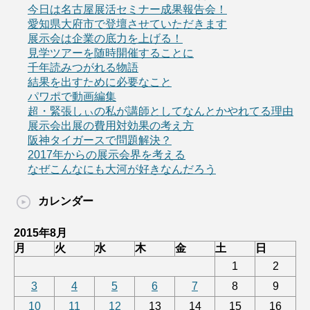
今日は名古屋展活セミナー成果報告会！
愛知県大府市で登壇させていただきます
展示会は企業の底力を上げる！
見学ツアーを随時開催することに
千年読みつがれる物語
結果を出すために必要なこと
パワポで動画編集
超・緊張しぃの私が講師としてなんとかやれてる理由
展示会出展の費用対効果の考え方
阪神タイガースで問題解決？
2017年からの展示会界を考える
なぜこんなにも大河が好きなんだろう
カレンダー
2015年8月
月
火
水
木
金
土
日
1
2
3
4
5
6
7
8
9
10
11
12
13
14
15
16