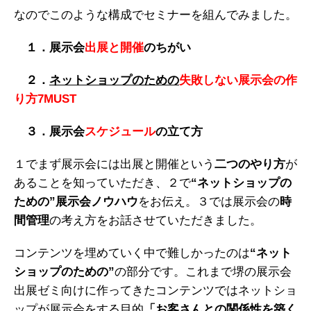
なのでこのような構成でセミナーを組んでみました。
１．展示会
出展と開催
のちがい
２．
ネットショップのための
失敗しない展示会の作
り方7MUST
３．展示会
スケジュール
の立て方
１でまず展示会には出展と開催という
二つのやり方
が
あることを知っていただき、２で
“ネットショップの
ための”展示会ノウハウ
をお伝え。３では展示会の
時
間管理
の考え方をお話させていただきました。
コンテンツを埋めていく中で難しかったのは
“ネット
ショップのための”
の部分です。これまで堺の展示会
出展ゼミ向けに作ってきたコンテンツではネットショ
ップが展示会をする目的
「お客さんとの関係性を築く