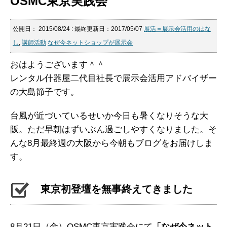
OSMC東京実践会
公開日：
2015/08/24
: 最終更新日：2017/05/07
展活＝展示会活用のはな
し
,
講師活動
なぜ今ネットショップが展示会
おはようございます＾＾
レンタル什器屋二代目社長で展示会活用アドバイザー
の大島節子です。
台風が近づいているせいか今日も暑くなりそうな大
阪。ただ早朝はずいぶん過ごしやすくなりました。そ
んな8月最終週の大阪から今朝もブログをお届けしま
す。
東京初登壇を無事終えてきました
8月21日（金）OSMC東京実践会にて
「なぜ今ネット