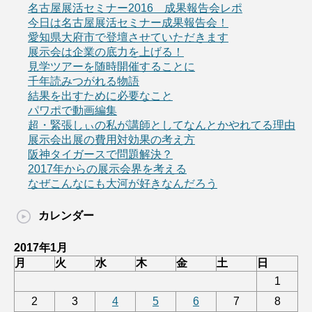
名古屋展活セミナー2016 成果報告会レポ
今日は名古屋展活セミナー成果報告会！
愛知県大府市で登壇させていただきます
展示会は企業の底力を上げる！
見学ツアーを随時開催することに
千年読みつがれる物語
結果を出すために必要なこと
パワポで動画編集
超・緊張しぃの私が講師としてなんとかやれてる理由
展示会出展の費用対効果の考え方
阪神タイガースで問題解決？
2017年からの展示会界を考える
なぜこんなにも大河が好きなんだろう
カレンダー
2017年1月
月
火
水
木
金
土
日
1
2
3
4
5
6
7
8