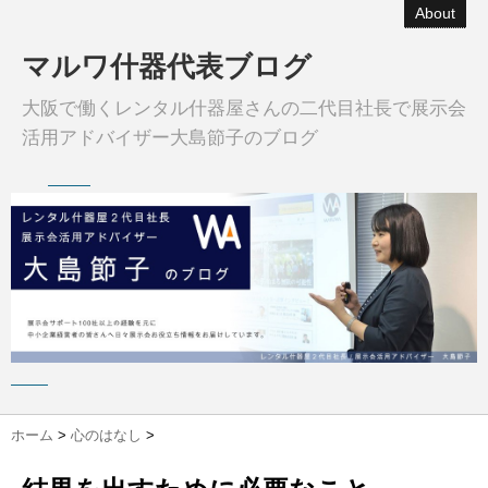
About
マルワ什器代表ブログ
大阪で働くレンタル什器屋さんの二代目社長で展示会
活用アドバイザー大島節子のブログ
ホーム
>
心のはなし
>