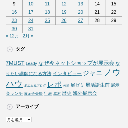
9
10
11
12
13
14
15
16
17
18
19
20
21
22
23
24
25
26
27
28
29
30
31
« 12月
2月 »
タグ
7MUST
なぜ今ネットショップが展示会
な
Leady
ノウ
ジャニ
りたい講師になる方法
インタビュー
ハウ
レポ
展ゼミ
展活誕生前
展示
ポエム風ブログ
分析
海外展示会
歴史
会ランチ
年表
展示会会場
幸村
アーカイブ
ア
ー