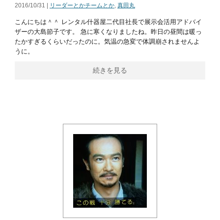
2016/10/31 |
リーダーとかチームとか
,
真田丸
こんにちは＾＾ レンタル什器屋二代目社長で展示会活用アドバイ
ザーの大島節子です。 急に寒くなりましたね。昨日の昼間は暖っ
たかすぎるくらいだったのに。気温の急変で体調崩されませんよ
うに。
続きを見る