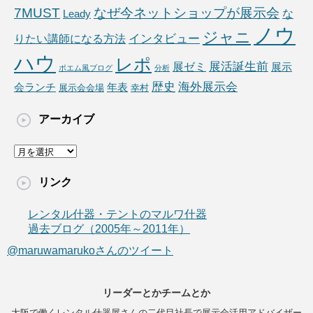
7MUST
なぜ今ネットショップが展示会
な
Leady
ノウ
ジャニ
りたい講師になる方法
インタビュー
ハウ
レポ
展ゼミ
展活誕生前
展示
ポエム風ブログ
分析
海外展示会
歴史
会ランチ
年表
展示会会場
幸村
アーカイブ
ア
ー
カ
リンク
イ
ブ
レンタル什器・テントのマルワ什器
過去ブログ（2005年～2011年）
@maruwamarukoさんのツイート
リーダーとかチームとか
大阪で働くレンタル什器屋さんの二代目社長で展示会活用アドバイザー