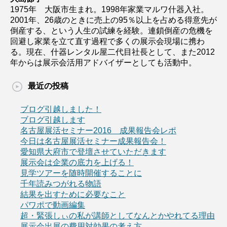
1975年 大阪市生まれ。1998年家業マルワ什器入社。
2001年、26歳のときに売上の95％以上を占める得意先が
倒産する、という人生の試練を経験。連鎖倒産の危機を
回避し家業を立て直す過程で多くの展示会現場に携わ
る。現在、什器レンタル屋二代目社長として、また2012
年からは展示会活用アドバイザーとしても活動中。
最近の投稿
ブログ引越しました！
ブログ引越します
名古屋展活セミナー2016 成果報告会レポ
今日は名古屋展活セミナー成果報告会！
愛知県大府市で登壇させていただきます
展示会は企業の底力を上げる！
見学ツアーを随時開催することに
千年読みつがれる物語
結果を出すために必要なこと
パワポで動画編集
超・緊張しぃの私が講師としてなんとかやれてる理由
展示会出展の費用対効果の考え方