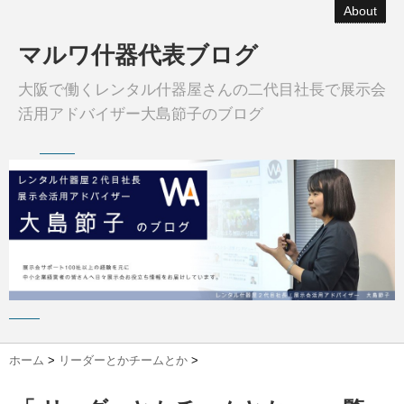
About
マルワ什器代表ブログ
大阪で働くレンタル什器屋さんの二代目社長で展示会
活用アドバイザー大島節子のブログ
ホーム
>
リーダーとかチームとか
>