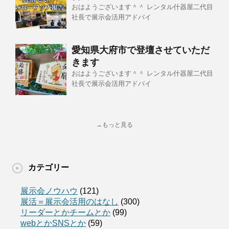
おはようございます＾＾ レンタル什器屋二代目
社長で展示会活用アドバイ
愛知県大府市で登壇させていただ
きます
おはようございます＾＾ レンタル什器屋二代目
社長で展示会活用アドバイ
→もっと見る
カテゴリー
展示会ノウハウ
(121)
展活＝展示会活用のはなし
(300)
リーダーとかチームとか
(99)
webとかSNSとか
(59)