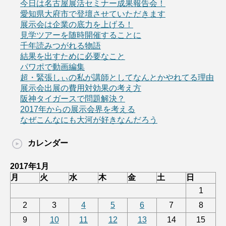
今日は名古屋展活セミナー成果報告会！
愛知県大府市で登壇させていただきます
展示会は企業の底力を上げる！
見学ツアーを随時開催することに
千年読みつがれる物語
結果を出すために必要なこと
パワポで動画編集
超・緊張しぃの私が講師としてなんとかやれてる理由
展示会出展の費用対効果の考え方
阪神タイガースで問題解決？
2017年からの展示会界を考える
なぜこんなにも大河が好きなんだろう
カレンダー
2017年1月
月
火
水
木
金
土
日
1
2
3
4
5
6
7
8
9
10
11
12
13
14
15