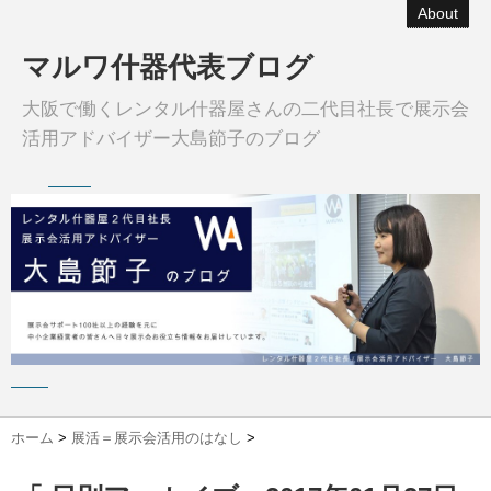
About
マルワ什器代表ブログ
大阪で働くレンタル什器屋さんの二代目社長で展示会
活用アドバイザー大島節子のブログ
ホーム
>
展活＝展示会活用のはなし
>