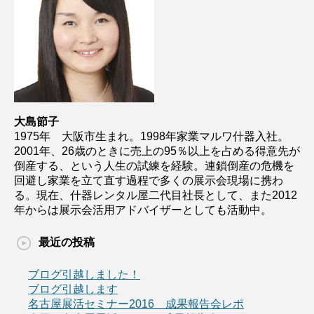
大島節子
1975年 大阪市生まれ。1998年家業マルワ什器入社。
2001年、26歳のときに売上の95％以上を占める得意先が
倒産する、という人生の試練を経験。連鎖倒産の危機を
回避し家業を立て直す過程で多くの展示会現場に携わ
る。現在、什器レンタル屋二代目社長として、また2012
年からは展示会活用アドバイザーとしても活動中。
最近の投稿
ブログ引越しました！
ブログ引越します
名古屋展活セミナー2016 成果報告会レポ