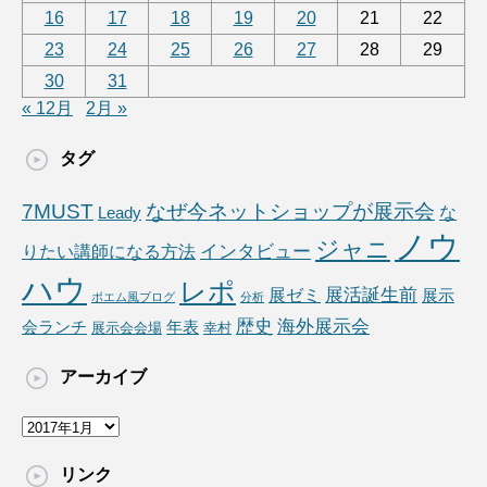
16
17
18
19
20
21
22
23
24
25
26
27
28
29
30
31
« 12月
2月 »
タグ
7MUST
なぜ今ネットショップが展示会
な
Leady
ノウ
ジャニ
りたい講師になる方法
インタビュー
ハウ
レポ
展ゼミ
展活誕生前
展示
ポエム風ブログ
分析
海外展示会
歴史
会ランチ
年表
展示会会場
幸村
アーカイブ
ア
ー
カ
リンク