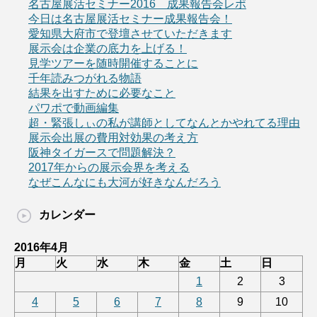
名古屋展活セミナー2016 成果報告会レポ
今日は名古屋展活セミナー成果報告会！
愛知県大府市で登壇させていただきます
展示会は企業の底力を上げる！
見学ツアーを随時開催することに
千年読みつがれる物語
結果を出すために必要なこと
パワポで動画編集
超・緊張しぃの私が講師としてなんとかやれてる理由
展示会出展の費用対効果の考え方
阪神タイガースで問題解決？
2017年からの展示会界を考える
なぜこんなにも大河が好きなんだろう
カレンダー
2016年4月
月
火
水
木
金
土
日
1
2
3
4
5
6
7
8
9
10