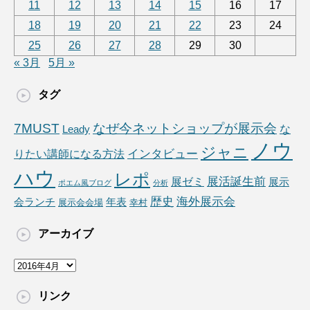
11
12
13
14
15
16
17
18
19
20
21
22
23
24
25
26
27
28
29
30
« 3月
5月 »
タグ
7MUST
なぜ今ネットショップが展示会
な
Leady
ノウ
ジャニ
りたい講師になる方法
インタビュー
ハウ
レポ
展ゼミ
展活誕生前
展示
ポエム風ブログ
分析
海外展示会
歴史
会ランチ
年表
展示会会場
幸村
アーカイブ
ア
ー
カ
リンク
イ