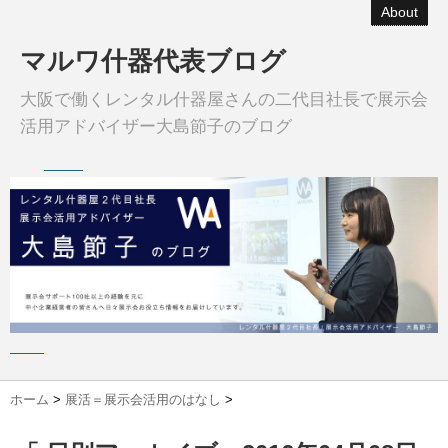
About
マルワ什器代表ブログ
大阪で働くレンタル什器屋さんの二代目社長で展示会
活用アドバイザー大島節子のブログ
ホーム
>
展活＝展示会活用のはなし
>