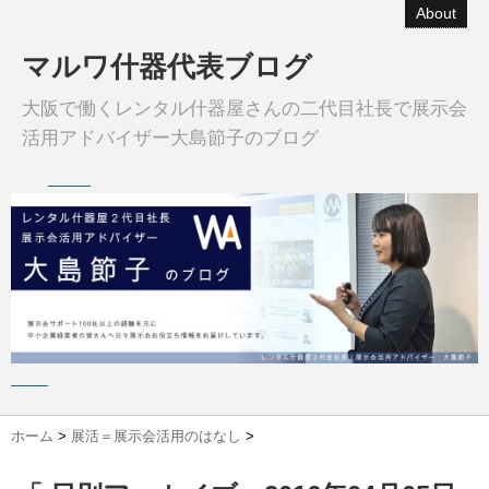
About
マルワ什器代表ブログ
大阪で働くレンタル什器屋さんの二代目社長で展示会
活用アドバイザー大島節子のブログ
ホーム
>
展活＝展示会活用のはなし
>