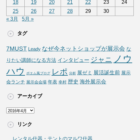
18
19
20
21
22
23
24
25
26
27
28
29
30
« 3月
5月 »
タグ
7MUST
なぜ今ネットショップが展示会
な
Leady
ノウ
ジャニ
りたい講師になる方法
インタビュー
ハウ
レポ
展ゼミ
展活誕生前
展示
ポエム風ブログ
分析
海外展示会
歴史
会ランチ
年表
展示会会場
幸村
アーカイブ
ア
ー
カ
リンク
イ
ブ
レンタル什器・テントのマルワ什器