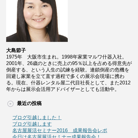
大島節子
1975年 大阪市生まれ。1998年家業マルワ什器入社。
2001年、26歳のときに売上の95％以上を占める得意先が
倒産する、という人生の試練を経験。連鎖倒産の危機を
回避し家業を立て直す過程で多くの展示会現場に携わ
る。現在、什器レンタル屋二代目社長として、また2012
年からは展示会活用アドバイザーとしても活動中。
最近の投稿
ブログ引越しました！
ブログ引越します
名古屋展活セミナー2016 成果報告会レポ
今日は名古屋展活セミナー成果報告会！