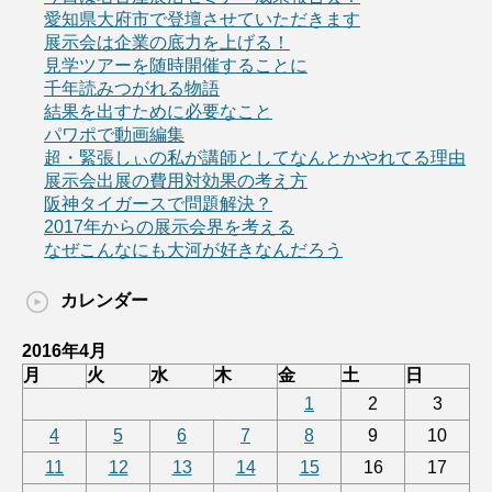
愛知県大府市で登壇させていただきます
展示会は企業の底力を上げる！
見学ツアーを随時開催することに
千年読みつがれる物語
結果を出すために必要なこと
パワポで動画編集
超・緊張しぃの私が講師としてなんとかやれてる理由
展示会出展の費用対効果の考え方
阪神タイガースで問題解決？
2017年からの展示会界を考える
なぜこんなにも大河が好きなんだろう
カレンダー
2016年4月
月
火
水
木
金
土
日
1
2
3
4
5
6
7
8
9
10
11
12
13
14
15
16
17