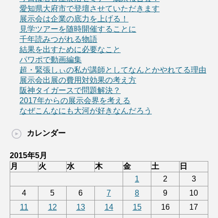
愛知県大府市で登壇させていただきます
展示会は企業の底力を上げる！
見学ツアーを随時開催することに
千年読みつがれる物語
結果を出すために必要なこと
パワポで動画編集
超・緊張しぃの私が講師としてなんとかやれてる理由
展示会出展の費用対効果の考え方
阪神タイガースで問題解決？
2017年からの展示会界を考える
なぜこんなにも大河が好きなんだろう
カレンダー
2015年5月
月
火
水
木
金
土
日
1
2
3
4
5
6
7
8
9
10
11
12
13
14
15
16
17