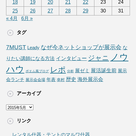
18
19
20
21
22
23
24
25
26
27
28
29
30
31
« 4月
6月 »
タグ
7MUST
なぜ今ネットショップが展示会
な
Leady
ノウ
ジャニ
りたい講師になる方法
インタビュー
ハウ
レポ
展ゼミ
展活誕生前
展示
ポエム風ブログ
分析
海外展示会
歴史
会ランチ
年表
展示会会場
幸村
アーカイブ
ア
ー
カ
リンク
イ
ブ
レンタル什器・テントのマルワ什器