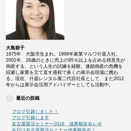
大島節子
1975年 大阪市生まれ。1998年家業マルワ什器入社。
2001年、26歳のときに売上の95％以上を占める得意先が
倒産する、という人生の試練を経験。連鎖倒産の危機を
回避し家業を立て直す過程で多くの展示会現場に携わ
る。現在、什器レンタル屋二代目社長として、また2012
年からは展示会活用アドバイザーとしても活動中。
最近の投稿
ブログ引越しました！
ブログ引越します
名古屋展活セミナー2016 成果報告会レポ
今日は名古屋展活セミナー成果報告会！