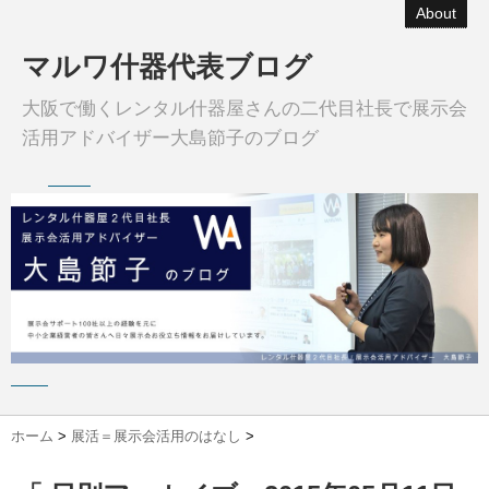
About
マルワ什器代表ブログ
大阪で働くレンタル什器屋さんの二代目社長で展示会
活用アドバイザー大島節子のブログ
ホーム
>
展活＝展示会活用のはなし
>