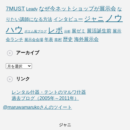
7MUST
なぜ今ネットショップが展示会
な
Leady
ノウ
ジャニ
りたい講師になる方法
インタビュー
ハウ
レポ
展ゼミ
展活誕生前
展示
ポエム風ブログ
分析
海外展示会
歴史
会ランチ
年表
展示会会場
幸村
アーカイブ
ア
ー
カ
リンク
イ
ブ
レンタル什器・テントのマルワ什器
過去ブログ（2005年～2011年）
@maruwamarukoさんのツイート
ジャニ