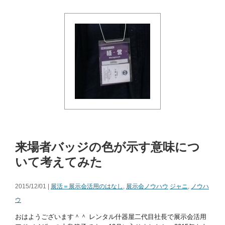
来場者バッジの色が示す意味につ
いて考えてみた
2015/12/01 |
展活＝展示会活用のはなし
,
展示会ノウハウ
ジャニ
,
ノウハ
ウ
おはようございます＾＾ レンタル什器屋二代目社長で展示会活用