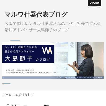
About
マルワ什器代表ブログ
大阪で働くレンタル什器屋さんの二代目社長で展示会
活用アドバイザー大島節子のブログ
ホーム
>
心のはなし
>