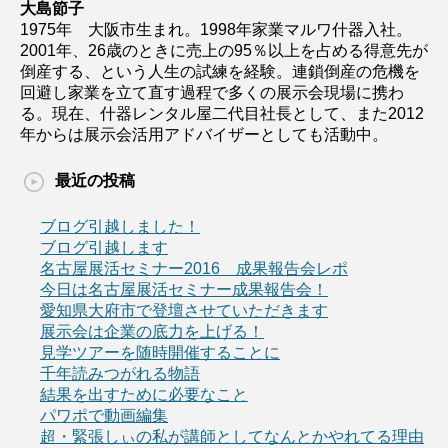
大島節子
1975年 大阪市生まれ。1998年家業マルワ什器入社。
2001年、26歳のときに売上の95％以上を占める得意先が
倒産する、という人生の試練を経験。連鎖倒産の危機を
回避し家業を立て直す過程で多くの展示会現場に携わ
る。現在、什器レンタル屋二代目社長として、また2012
年からは展示会活用アドバイザーとしても活動中。
最近の投稿
ブログ引越しました！
ブログ引越します
名古屋展活セミナー2016 成果報告会レポ
今日は名古屋展活セミナー成果報告会！
愛知県大府市で登壇させていただきます
展示会は企業の底力を上げる！
見学ツアーを随時開催することに
千年読みつがれる物語
結果を出すために必要なこと
パワポで動画編集
超・緊張しぃの私が講師としてなんとかやれてる理由