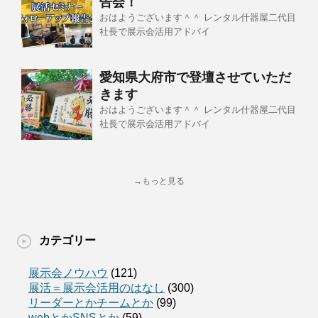
告会！
おはようございます＾＾ レンタル什器屋二代目
社長で展示会活用アドバイ
愛知県大府市で登壇させていただ
きます
おはようございます＾＾ レンタル什器屋二代目
社長で展示会活用アドバイ
→もっと見る
カテゴリー
展示会ノウハウ
(121)
展活＝展示会活用のはなし
(300)
リーダーとかチームとか
(99)
webとかSNSとか
(59)