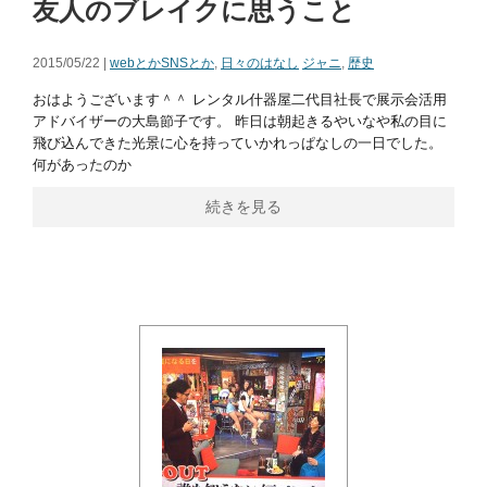
友人のブレイクに思うこと
2015/05/22 |
webとかSNSとか
,
日々のはなし
ジャニ
,
歴史
おはようございます＾＾ レンタル什器屋二代目社長で展示会活用
アドバイザーの大島節子です。 昨日は朝起きるやいなや私の目に
飛び込んできた光景に心を持っていかれっぱなしの一日でした。
何があったのか
続きを見る