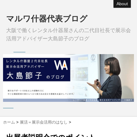
About
マルワ什器代表ブログ
大阪で働くレンタル什器屋さんの二代目社長で展示会
活用アドバイザー大島節子のブログ
ホーム
>
展活＝展示会活用のはなし
>