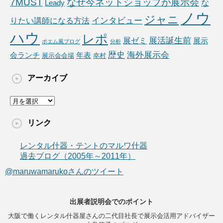
7MUST
なぜ今ネットショップが展示会
な
Leady
ノウ
ジャニ
りたい講師になる方法
インタビュー
ハウ
レポ
展ゼミ
展活誕生前
展示
ポエム風ブログ
分析
海外展示会
歴史
会ランチ
年表
展示会会場
幸村
アーカイブ
ア
ー
カ
リンク
イ
ブ
レンタル什器・テントのマルワ什器
過去ブログ（2005年～2011年）
@maruwamarukoさんのツイート
出展者説明会でのポイント
大阪で働くレンタル什器屋さんの二代目社長で展示会活用アドバイザー