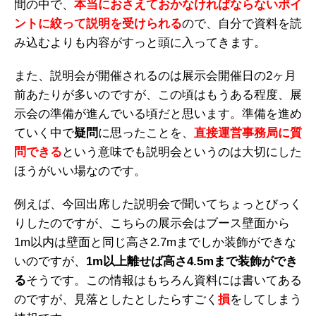
間の中で、
本当におさえておかなければならないポイ
ントに絞って説明を受けられる
ので、自分で資料を読
み込むよりも内容がすっと頭に入ってきます。
また、説明会が開催されるのは展示会開催日の2ヶ月
前あたりが多いのですが、この頃はもうある程度、展
示会の準備が進んでいる頃だと思います。準備を進め
ていく中で
疑問
に思ったことを、
直接運営事務局に質
問できる
という意味でも説明会というのは大切にした
ほうがいい場なのです。
例えば、今回出席した説明会で聞いてちょっとびっく
りしたのですが、こちらの展示会はブース壁面から
1m以内は壁面と同じ高さ2.7mまでしか装飾ができな
いのですが、
1m以上離せば高さ4.5mまで装飾ができ
る
そうです。この情報はもちろん資料には書いてある
のですが、見落としたとしたらすごく
損
をしてしまう