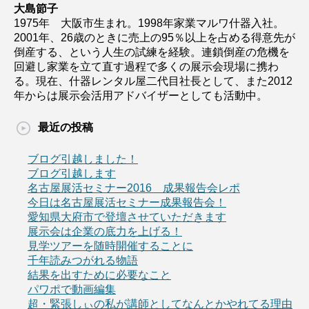
大島節子
1975年 大阪市生まれ。1998年家業マルワ什器入社。
2001年、26歳のときに売上の95％以上を占める得意先が
倒産する、という人生の試練を経験。連鎖倒産の危機を
回避し家業を立て直す過程で多くの展示会現場に携わ
る。現在、什器レンタル屋二代目社長として、また2012
年からは展示会活用アドバイザーとしても活動中。
最近の投稿
ブログ引越しました！
ブログ引越します
名古屋展活セミナー2016 成果報告会レポ
今日は名古屋展活セミナー成果報告会！
愛知県大府市で登壇させていただきます
展示会は企業の底力を上げる！
見学ツアーを随時開催することに
千年読みつがれる物語
結果を出すために必要なこと
パワポで動画編集
超・緊張しぃの私が講師としてなんとかやれてる理由