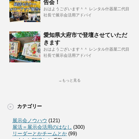
告会！
おはようございます＾＾ レンタル什器屋二代目
社長で展示会活用アドバイ
愛知県大府市で登壇させていただ
きます
おはようございます＾＾ レンタル什器屋二代目
社長で展示会活用アドバイ
→もっと見る
カテゴリー
展示会ノウハウ
(121)
展活＝展示会活用のはなし
(300)
リーダーとかチームとか
(99)