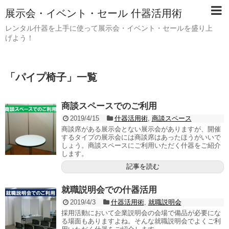
展示会・イベント・セール 什器活用術
レンタル什器を上手に使って展示会・イベント・セールを盛り上
げよう！
「
パイプ椅子
」
一覧
商談スペースでのご利用
2019/4/15
什器活用術
,
商談スペース
商談席がある展示会とない展示会がありますが、開催
するタイプの展示会には商談席はあったほうがいいで
しょう。商談スペースにご利用いただく什器をご紹介
します。
記事を読む
就職説明会での什器活用
2019/4/3
什器活用術
,
就職説明会
採用活動において企業説明会の会場で備品が必要にな
る場面もありますよね。そんな就職説明会でよくご利