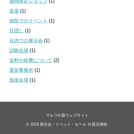
期間限定ショップ
(1)
楽屋
(1)
病院でのイベント
(1)
目隠し
(1)
社内での展示会
(1)
試験会場
(1)
送料や経費について
(2)
選挙事務所
(1)
面接会場
(1)
マルワ什器ウェブサイト
© 2019
展示会・イベント・セール 什器活用術
.