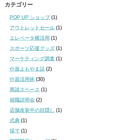
カテゴリー
POP UP ショップ
(1)
アウトレットセール
(1)
エレベータ横活用
(1)
スポーツ応援グッズ
(1)
マーケティング調査
(1)
什器よもやま話
(2)
什器活用術
(30)
商談スペース
(1)
就職説明会
(2)
店舗改装中の目隠し
(1)
式典
(1)
採寸
(1)