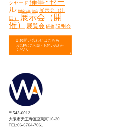
催事･セー
クヤード
ル
展示会（出
地域行事
学会
展示会（開
展）
催）
展覧会
説明会
研修
お問い合わせはこちら
お気軽にご相談・お問い合わせ
ください
〒543-0012
大阪市天王寺区空堀町16-20
TEL:06-6764-7061