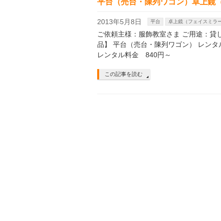
平台（売台・陳列ワゴン）卓上鏡
2013年5月8日
平台
卓上鏡（フェイスミラ
ご依頼主様：服飾教室さま ご用途：貸
品】 平台（売台・陳列ワゴン） レンタル
レンタル料金 840円～
この記事を読む