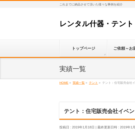
これまでに納品させて頂いた様々な事例を紹介
レンタル什器・テント
トップページ
ご依頼～お
実績一覧
HOME
»
実績一覧
»
テント
»
テント：住宅販売会社
テント：住宅販売会社イベン
投稿日 : 2019年1月18日
最終更新日時 : 2019年1