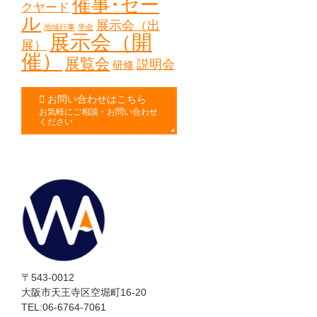
催事･セー
クヤード
ル
展示会（出
地域行事
学会
展示会（開
展）
催）
展覧会
説明会
研修
お問い合わせはこちら
お気軽にご相談・お問い合わせ
ください
〒543-0012
大阪市天王寺区空堀町16-20
TEL:06-6764-7061